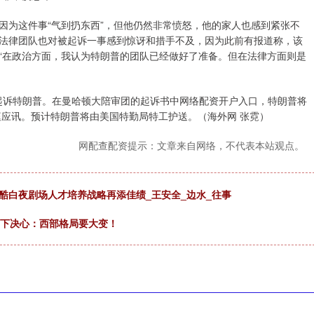
为这件事“气到扔东西”，但他仍然非常愤怒，他的家人也感到紧张不
法律团队也对被起诉一事感到惊讶和措手不及，因为此前有报道称，该
“在政治方面，我认为特朗普的团队已经做好了准备。但在法律方面则是
起诉特朗普。在曼哈顿大陪审团的起诉书中网络配资开户入口，特朗普将
庭应讯。预计特朗普将由美国特勤局特工护送。（海外网 张霓）
网配查配资提示：文章来自网络，不代表本站观点。
酷白夜剧场人才培养战略再添佳绩_王安全_边水_往事
1下决心：西部格局要大变！