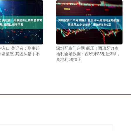
户入口 美记者：刑事起
深圳配资门户网 碾压！西班牙vs奥
非常愤怒 其团队措手不
地利全场数据：西班牙23射进3球，
奥地利5射0正