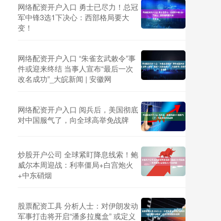
网络配资开户入口 勇士已尽力！总冠
军中锋3选1下决心：西部格局要大
变！
网络配资开户入口 “朱雀玄武敕令”事
件或迎来终结 当事人宣布“最后一次
改名成功”_大皖新闻 | 安徽网
网络配资开户入口 阅兵后，美国彻底
对中国服气了，向全球高举免战牌
炒股开户公司 全球紧盯降息线索！鲍
威尔本周迎战：利率僵局+白宫炮火
+中东硝烟
股票配资工具 分析人士：对伊朗发动
军事打击将开启“潘多拉魔盒” 或定义